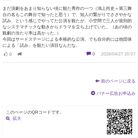
まだ演劇をあまり知らない頃に観た秀作の一つ（鴻上尚史＝第三舞
台の名もこの舞台で知ったと思う）で、知人の繋がりでささやかな
試み、という感じでやってた公演を観たが、小空間で三人が規則的
なシステマチックな動きからドラマを立ち上げていた。（あの頃の
観劇の当たり率は高かった..）
今回はサードステージによる本格的な公演。でも自分的には他団体
による「試み」を観たい演目なんだな。
0
2026/04/27 20:07
0
前のページに戻る
バナー広告お申込み
このページのQRコードです。
拡大