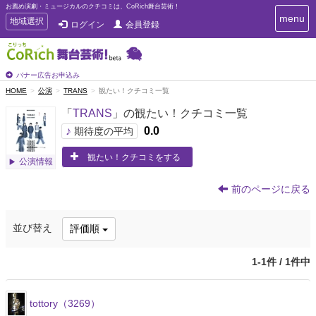
お薦め演劇・ミュージカルのクチコミは、CoRich舞台芸術！
T
menu
T
地域選択
ログイン
会員登録
o
o
g
g
g
g
l
l
バナー広告お申込み
e
e
HOME
公演
TRANS
観たい！クチコミ一覧
n
n
a
「
TRANS
」の観たい！クチコミ一覧
a
v
i
v
♪
0.0
期待度の平均
g
i
a
観たい！クチコミをする
g
公演情報
t
a
i
t
o
前のページに戻る
n
i
o
並び替え
評価順
n
1-1件 / 1件中
tottory（3269）