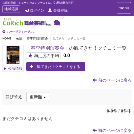
お薦め演劇・ミュージカルのクチコミは、CoRich舞台芸術！
T
menu
T
地域選択
ログイン
会員登録
o
o
g
g
g
g
l
l
バナー広告お申込み
e
e
HOME
公演
春季特別演奏会
観てきた！クチコミ一覧
n
n
a
「
春季特別演奏会
」の観てきた！クチコミ一覧
a
v
i
v
★
0.0
満足度の平均
g
i
a
観てきた！クチコミをする
g
公演情報
t
a
i
t
o
前のページに戻る
n
i
o
並び替え
更新順
n
0-0件 / 0件中
まだクチコミはありません
前のページに戻る