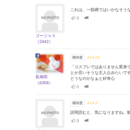
これは、一筋縄ではいかなそう
0
ゴージャス
（2442）
♪♪♪♪♪
期待度
「コスプレではありません変身
とか言いそうな主人公みたいで
長寿郎
どうなのかなぁと好奇心
（6358）
0
♪♪♪♪
期待度
説明読むと、気になりますね。
0