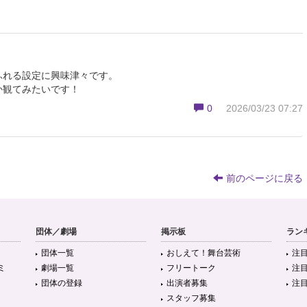
ふれる設定に興味津々です。
か観てみたいです！
0
2026/03/23 07:27
前のページに戻る
団体／劇場
掲示板
ラン
団体一覧
おしえて！舞台芸術
注
ミ
劇場一覧
フリートーク
注
団体の登録
出演者募集
注
スタッフ募集