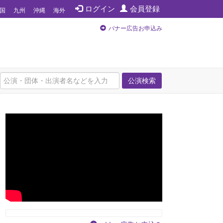
ログイン
会員登録
国
九州
沖縄
海外
バナー広告お申込み
公演検索