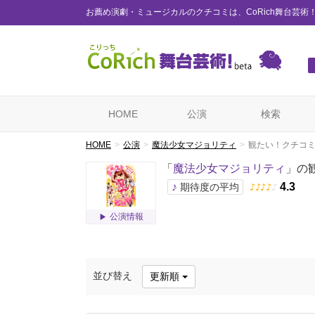
お薦め演劇・ミュージカルのクチコミは、CoRich舞台芸術
HOME
公演
検索
HOME
公演
魔法少女マジョリティ
観たい！クチコ
「
魔法少女マジョリティ
」の
♪
4.3
期待度の平均
♪
♪
♪
♪
♪
公演情報
並び替え
更新順