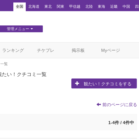
！
全国
北海道
東北
関東
甲信越
北陸
東海
近畿
中国
四
管理メニュー
団体WEBサイト管理
顧客管理
ランキング
チケプレ
掲示板
Myページ
ミ一覧
観たい！クチコミ一覧
観たい！クチコミをする
前のページに戻る
1-4件 / 4件中