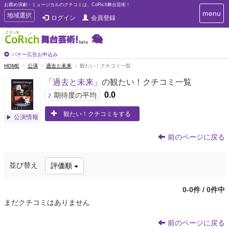
お薦め演劇・ミュージカルのクチコミは、CoRich舞台芸術！
T
menu
T
地域選択
ログイン
会員登録
o
o
g
g
g
g
l
l
バナー広告お申込み
e
e
HOME
公演
過去と未来
観たい！クチコミ一覧
n
n
a
「
過去と未来
」の観たい！クチコミ一覧
a
v
i
v
♪
0.0
期待度の平均
g
i
a
観たい！クチコミをする
g
公演情報
t
a
i
t
o
前のページに戻る
n
i
o
並び替え
評価順
n
0-0件 / 0件中
まだクチコミはありません
前のページに戻る