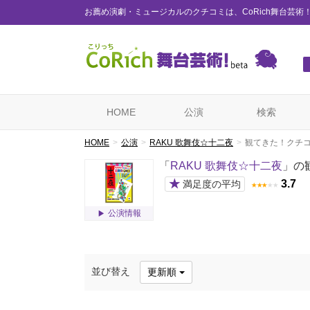
お薦め演劇・ミュージカルのクチコミは、CoRich舞台芸術
HOME
公演
検索
HOME
公演
RAKU 歌舞伎☆十二夜
観てきた！クチ
「
RAKU 歌舞伎☆十二夜
」の
★
3.7
満足度の平均
★
★
★
★
★
公演情報
並び替え
更新順