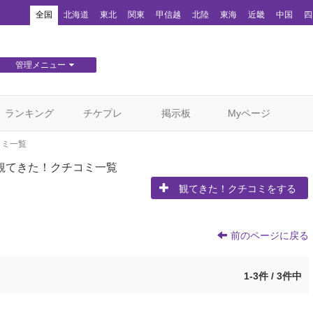
！
全国
北海道
東北
関東
甲信越
北陸
東海
近畿
中国
四
管理メニュー
団体WEBサイト管理
顧客管理
ランキング
チケプレ
掲示板
Myページ
コミ一覧
観てきた！クチコミ一覧
観てきた！クチコミをする
前のページに戻る
1-3件 / 3件中