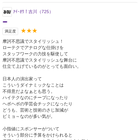
ｱｲｰｵｳ！吉川（725）
★★★
満足度
摩訶不思議でスタイリッシュ！
ローテクでアナログな仕掛けを
スタッフワークの力技を駆使して
摩訶不思議でスタイリッシュな舞台に
仕立て上げているのがとっても面白い。
日本人の演出家って
こういうダイナミックなことは
不得意だよなぁとも思う。
ハイテクなのにチープになったり
ヘボヘボの学芸会チックになったり
どうも、芸術と技術のさじ加減が
ビミョ～なのが多い気が。
小指値にスポンサーがついて
そういう部分に予算をかけられると