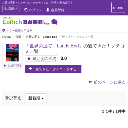
お薦め演劇・ミュージカルのクチコミは、CoRich舞台芸術！
T
menu
T
地域選択
ログイン
会員登録
o
o
g
g
g
g
l
l
バナー広告お申込み
e
e
HOME
公演
世界の涯て Lands End
観てきた！クチコミ一覧
n
n
a
「
世界の涯て Lands End
」の観てきた！クチコ
a
v
ミ一覧
i
v
g
★
3.0
i
満足度の平均
a
g
公演情報
t
観てきた！クチコミをする
a
i
t
o
n
i
前のページに戻る
o
n
並び替え
新着順
1-1件 / 1件中