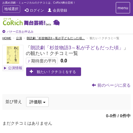
お薦め演劇・ミュージカルのクチコミは、CoRich舞台芸術！
T
menu
T
地域選択
ログイン
会員登録
o
o
g
g
g
g
l
l
バナー広告お申込み
e
e
HOME
公演
朗読劇「杉並物語3～私が子どもだった頃」
観たい！クチコミ一覧
n
n
a
「
朗読劇「杉並物語3～私が子どもだった頃」
」
a
v
の観たい！クチコミ一覧
i
v
g
♪
0.0
i
期待度の平均
a
g
公演情報
t
観たい！クチコミをする
a
i
t
o
n
i
前のページに戻る
o
n
並び替え
評価順
0-0件 / 0件中
まだクチコミはありません