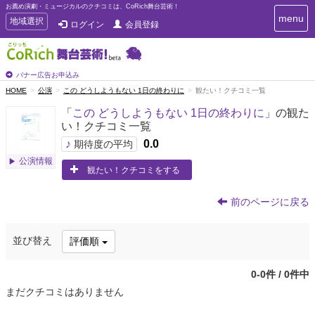
お薦め演劇・ミュージカルのクチコミは、CoRich舞台芸術！
T
menu
T
地域選択
ログイン
会員登録
o
o
g
g
g
g
l
l
バナー広告お申込み
e
e
HOME
公演
この どうしようもない 1日の終わりに
観たい！クチコミ一覧
n
n
a
「
この どうしようもない 1日の終わりに
」の観た
a
v
い！クチコミ一覧
i
v
g
♪
0.0
i
期待度の平均
a
g
公演情報
t
観たい！クチコミをする
a
i
t
o
n
i
前のページに戻る
o
n
並び替え
評価順
0-0件 / 0件中
まだクチコミはありません