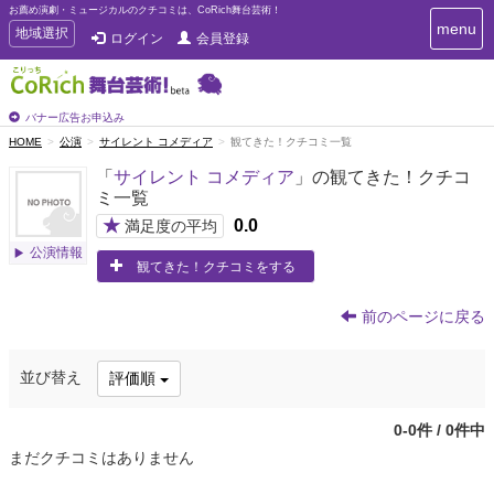
お薦め演劇・ミュージカルのクチコミは、CoRich舞台芸術！
T
menu
T
地域選択
ログイン
会員登録
o
o
g
g
g
g
l
l
バナー広告お申込み
e
e
HOME
公演
サイレント コメディア
観てきた！クチコミ一覧
n
n
a
「
サイレント コメディア
」の観てきた！クチコ
a
v
ミ一覧
i
v
g
★
0.0
i
満足度の平均
a
g
公演情報
t
観てきた！クチコミをする
a
i
t
o
n
i
前のページに戻る
o
n
並び替え
評価順
0-0件 / 0件中
まだクチコミはありません