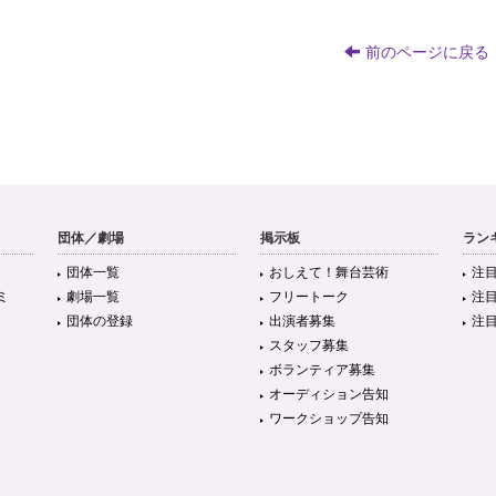
前のページに戻る
団体／劇場
掲示板
ラン
団体一覧
おしえて！舞台芸術
注
ミ
劇場一覧
フリートーク
注
団体の登録
出演者募集
注
スタッフ募集
ボランティア募集
オーディション告知
ワークショップ告知