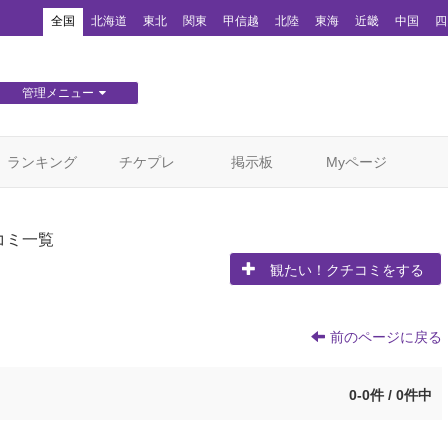
！
全国
北海道
東北
関東
甲信越
北陸
東海
近畿
中国
四
管理メニュー
団体WEBサイト管理
顧客管理
ランキング
チケプレ
掲示板
Myページ
コミ一覧
観たい！クチコミをする
前のページに戻る
0-0件 / 0件中