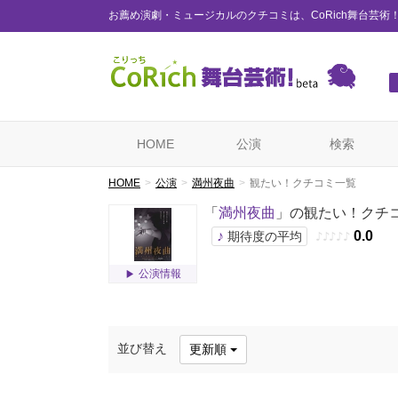
お薦め演劇・ミュージカルのクチコミは、CoRich舞台芸術
HOME
公演
検索
HOME
公演
満州夜曲
観たい！クチコミ一覧
「
満州夜曲
」の観たい！クチ
♪
0.0
期待度の平均
♪
♪
♪
♪
♪
公演情報
並び替え
更新順