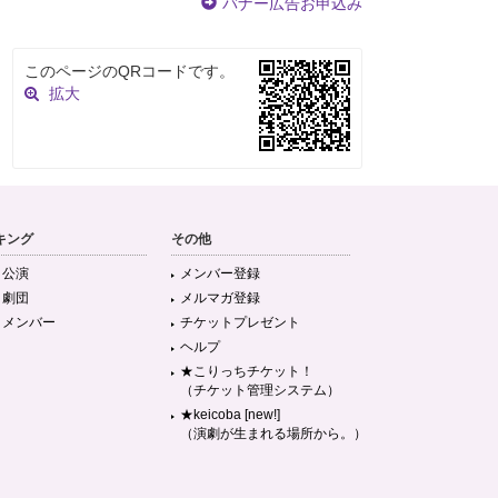
バナー広告お申込み
このページのQRコードです。
拡大
キング
その他
目公演
メンバー登録
目劇団
メルマガ登録
目メンバー
チケットプレゼント
ヘルプ
★こりっちチケット！
（チケット管理システム）
★keicoba [new!]
（演劇が生まれる場所から。）