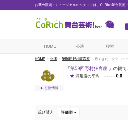
お薦め演劇・ミュージカルのクチコミは、CoRich舞台芸術
HOME
公演
検索
HOME
公演
第59回野村狂言座
観てきた！クチコミ
「
第59回野村狂言座
」の観て
★
0.0
満足度の平均
★
★
★
★
★
公演情報
並び替え
評価順