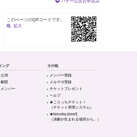
バナー広告お申込み
このページのQRコードです。
拡大
キング
その他
目公演
メンバー登録
目劇団
メルマガ登録
目メンバー
チケットプレゼント
ヘルプ
★こりっちチケット！
（チケット管理システム）
★keicoba [new!]
（演劇が生まれる場所から。）