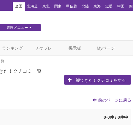
！
全国
北海道
東北
関東
甲信越
北陸
東海
近畿
中国
四
管理メニュー
団体WEBサイト管理
顧客管理
ランキング
チケプレ
掲示板
Myページ
一覧
きた！クチコミ一覧
観てきた！クチコミをする
前のページに戻る
0-0件 / 0件中