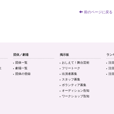
前のページに戻る
団体／劇場
掲示板
ラン
団体一覧
おしえて！舞台芸術
注
ミ
劇場一覧
フリートーク
注
団体の登録
出演者募集
注
スタッフ募集
ボランティア募集
オーディション告知
ワークショップ告知