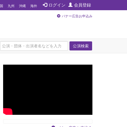
ログイン
会員登録
国
九州
沖縄
海外
バナー広告お申込み
公演検索