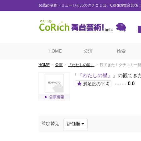
お薦め演劇・ミュージカルのクチコミは、CoRich舞台芸術
HOME
公演
検索
HOME
公演
『わたしの星』
観てきた！クチコミ一
「
『わたしの星』
」の観てき
★
0.0
満足度の平均
★
★
★
★
★
公演情報
並び替え
評価順