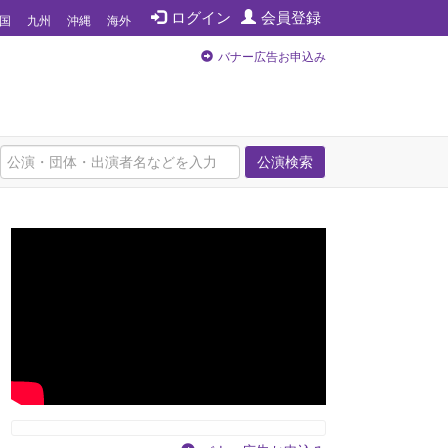
ログイン
会員登録
国
九州
沖縄
海外
バナー広告お申込み
公演検索