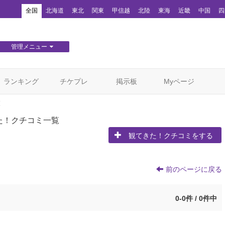
！
全国
北海道
東北
関東
甲信越
北陸
東海
近畿
中国
四
管理メニュー
団体WEBサイト管理
顧客管理
ランキング
チケプレ
掲示板
Myページ
覧
た！クチコミ一覧
観てきた！クチコミをする
前のページに戻る
0-0件 / 0件中