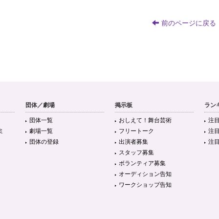
前のページに戻る
団体／劇場
掲示板
ラン
団体一覧
おしえて！舞台芸術
注
ミ
劇場一覧
フリートーク
注
団体の登録
出演者募集
注
スタッフ募集
ボランティア募集
オーディション告知
ワークショップ告知