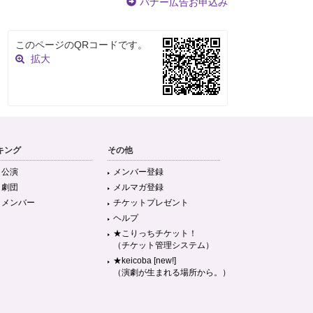
バナー広告お申込み
このページのQRコードです。
拡大
キング
その他
目公演
メンバー登録
目劇団
メルマガ登録
目メンバー
チケットプレゼント
ヘルプ
★こりっちチケット！
（チケット管理システム）
★keicoba [new!]
（演劇が生まれる場所から。）