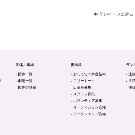
前のページに戻る
団体／劇場
掲示板
ラン
団体一覧
おしえて！舞台芸術
注
ミ
劇場一覧
フリートーク
注
団体の登録
出演者募集
注
スタッフ募集
ボランティア募集
オーディション告知
ワークショップ告知