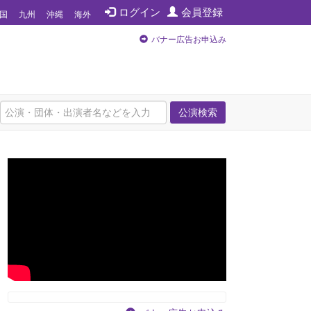
ログイン
会員登録
国
九州
沖縄
海外
バナー広告お申込み
公演検索