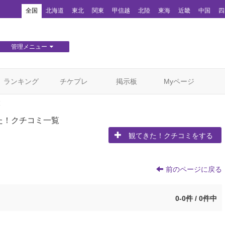
！
全国
北海道
東北
関東
甲信越
北陸
東海
近畿
中国
四
管理メニュー
団体WEBサイト管理
顧客管理
ランキング
チケプレ
掲示板
Myページ
覧
た！クチコミ一覧
観てきた！クチコミをする
前のページに戻る
0-0件 / 0件中