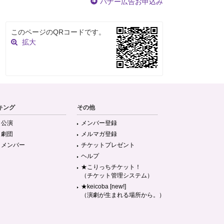
バナー広告お申込み
このページのQRコードです。
拡大
キング
その他
目公演
メンバー登録
目劇団
メルマガ登録
目メンバー
チケットプレゼント
ヘルプ
★こりっちチケット！
（チケット管理システム）
★keicoba [new!]
（演劇が生まれる場所から。）