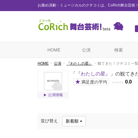
お薦め演劇・ミュージカルのクチコミは、CoRich舞台芸術
HOME
公演
検索
HOME
公演
『わたしの星』
観てきた！クチコミ一
「
『わたしの星』
」の観てき
★
0.0
満足度の平均
★
★
★
★
★
公演情報
並び替え
新着順