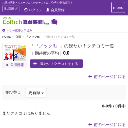
お薦め演劇・ミュージカルのクチコミは、CoRich舞台芸術！
T
menu
T
地域選択
ログイン
会員登録
o
o
g
g
g
g
l
l
バナー広告お申込み
e
e
HOME
公演
『ノック!!』
観たい！クチコミ一覧
n
n
a
「
『ノック!!』
」の観たい！クチコミ一覧
a
v
i
v
♪
0.0
期待度の平均
g
i
a
観たい！クチコミをする
g
公演情報
t
a
i
t
o
前のページに戻る
n
i
o
並び替え
更新順
n
0-0件 / 0件中
まだクチコミはありません
前のページに戻る