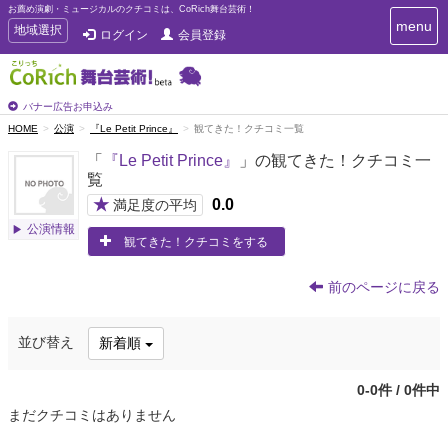
お薦め演劇・ミュージカルのクチコミは、CoRich舞台芸術！
T
menu
T
地域選択
ログイン
会員登録
o
o
g
g
g
g
l
l
バナー広告お申込み
e
e
HOME
公演
『Le Petit Prince』
観てきた！クチコミ一覧
n
n
a
「
『Le Petit Prince』
」の観てきた！クチコミ一
a
v
覧
i
v
g
★
0.0
i
満足度の平均
a
g
公演情報
t
観てきた！クチコミをする
a
i
t
o
n
i
前のページに戻る
o
n
並び替え
新着順
0-0件 / 0件中
まだクチコミはありません