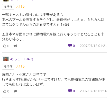
♪♪♪♪
期待度
一部キャストの演技力には不安があるも…
本水のプールを設置するそうだし、最前列だし…えぇ、もちろん目
当てはグラドルたちの水着姿ですとも！(爆)
芝居本体が面白ければ動物電気を観に行くキッカケとなることも十
分あり得るし。
0
2007/07/12 01:21
0
めっこ（1040）
♪♪♪♪
期待度
政岡さん・小林さん目当てで
行きまっす!客層がかなり不安ですけど。でも動物電気の雰囲気が少
しでも出せれば楽しいはず。
0
2007/07/13 01:16
0