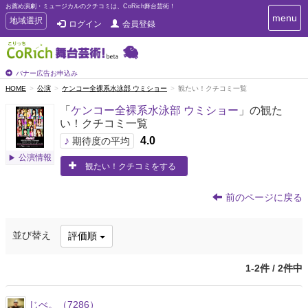
お薦め演劇・ミュージカルのクチコミは、CoRich舞台芸術！
T
menu
T
地域選択
ログイン
会員登録
o
o
g
g
g
g
l
l
バナー広告お申込み
e
e
HOME
公演
ケンコー全裸系水泳部 ウミショー
観たい！クチコミ一覧
n
n
a
「
ケンコー全裸系水泳部 ウミショー
」の観た
a
v
い！クチコミ一覧
i
v
g
♪
4.0
i
期待度の平均
a
g
公演情報
t
観たい！クチコミをする
a
i
t
o
n
i
前のページに戻る
o
n
並び替え
評価順
1-2件 / 2件中
じべ。（7286）