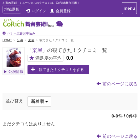
お薦め演劇・ミュージカルのクチコミは、CoRich舞台芸術！
T
menu
T
地域選択
ログイン
会員登録
o
o
g
g
g
g
l
l
バナー広告お申込み
e
e
HOME
公演
楽屋
観てきた！クチコミ一覧
n
n
a
「
楽屋
」の観てきた！クチコミ一覧
a
v
i
v
★
0.0
満足度の平均
g
i
a
観てきた！クチコミをする
g
公演情報
t
a
i
t
o
前のページに戻る
n
i
o
並び替え
新着順
n
0-0件 / 0件中
まだクチコミはありません
前のページに戻る