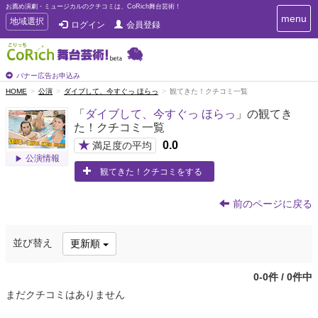
お薦め演劇・ミュージカルのクチコミは、CoRich舞台芸術！
T
menu
T
地域選択
ログイン
会員登録
o
o
g
g
g
g
l
l
バナー広告お申込み
e
e
HOME
公演
ダイブして、今すぐっ ほらっ
観てきた！クチコミ一覧
n
n
a
「
ダイブして、今すぐっ ほらっ
」の観てき
a
v
た！クチコミ一覧
i
v
g
★
0.0
i
満足度の平均
a
公演情報
g
t
観てきた！クチコミをする
a
i
t
o
n
i
前のページに戻る
o
n
並び替え
更新順
0-0件 / 0件中
まだクチコミはありません