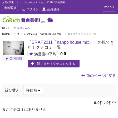
お薦め演劇・ミュージカルのクチコミは、CoRich舞台芸術！
T
menu
T
地域選択
ログイン
会員登録
o
o
g
g
g
g
l
l
バナー広告お申込み
e
e
HOME
公演
SRAP2011「nanpo house mix」
観てきた！クチコミ一覧
n
n
a
「
SRAP2011「nanpo house mix」
」の観てき
a
v
た！クチコミ一覧
i
v
g
★
0.0
i
満足度の平均
a
公演情報
g
t
観てきた！クチコミをする
a
i
t
o
n
i
前のページに戻る
o
n
並び替え
評価順
0-0件 / 0件中
まだクチコミはありません