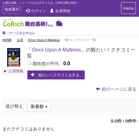
お薦め演劇・ミュージカルのクチコミは、CoRich舞台芸術！
T
menu
T
地域選択
ログイン
会員登録
o
o
g
g
g
g
l
l
バナー広告お申込み
e
e
HOME
公演
Once Upon A Mattress
観たい！クチコミ一覧
n
n
a
「
Once Upon A Mattress
」の観たい！クチコミ一
a
v
覧
i
v
g
♪
0.0
i
期待度の平均
a
g
公演情報
t
観たい！クチコミをする
a
i
t
o
n
i
前のページに戻る
o
n
並び替え
新着順
0-0件 / 0件中
まだクチコミはありません