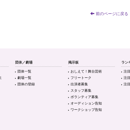
前のページに戻る
団体／劇場
掲示板
ラン
団体一覧
おしえて！舞台芸術
注
ミ
劇場一覧
フリートーク
注
団体の登録
出演者募集
注
スタッフ募集
ボランティア募集
オーディション告知
ワークショップ告知