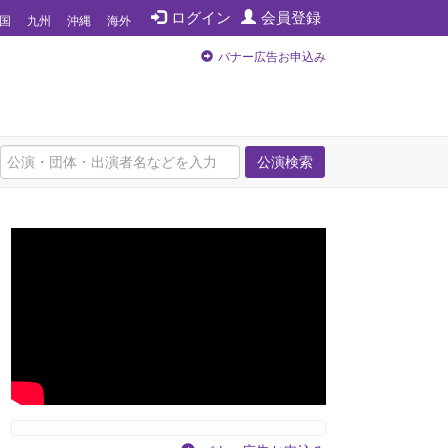
ログイン
会員登録
国
九州
沖縄
海外
バナー広告お申込み
公演検索