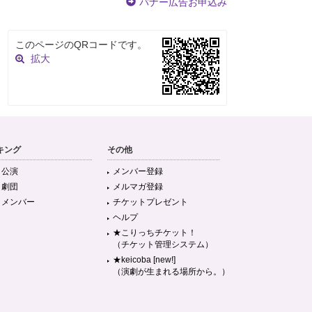
バナー広告お申込み
このページのQRコードです。
拡大
キング
その他
目公演
メンバー登録
目劇団
メルマガ登録
目メンバー
チケットプレゼント
ヘルプ
★こりっちチケット！
（チケット管理システム）
★keicoba [new!]
（演劇が生まれる場所から。）