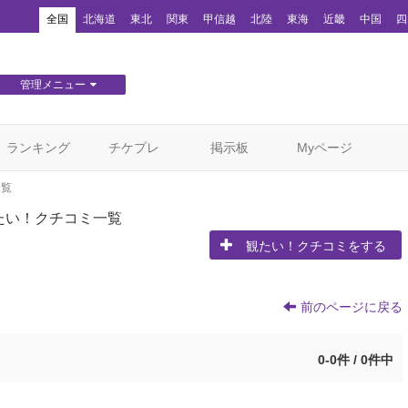
！
全国
北海道
東北
関東
甲信越
北陸
東海
近畿
中国
四
管理メニュー
団体WEBサイト管理
顧客管理
ランキング
チケプレ
掲示板
Myページ
一覧
たい！クチコミ一覧
観たい！クチコミをする
前のページに戻る
0-0件 / 0件中