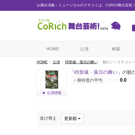
お薦め演劇・ミュージカルのクチコミは、CoRich舞台芸術
HOME
公演
検索
HOME
公演
枡形城・落日の舞い
観たい！クチコミ
「
枡形城・落日の舞い
」の観
♪
0.0
期待度の平均
♪
♪
♪
♪
♪
公演情報
並び替え
更新順