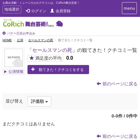
お薦め演劇・ミュージカルのクチコミは、CoRich舞台芸術！
T
menu
T
地域選択
ログイン
会員登録
o
o
g
g
g
g
l
l
バナー広告お申込み
e
e
HOME
公演
セールスマンの死
観てきた！クチコミ一覧
n
n
a
「
セールスマンの死
」の観てきた！クチコミ一覧
a
v
i
v
★
0.0
満足度の平均
g
i
a
観てきた！クチコミをする
g
公演情報
t
a
i
t
o
前のページに戻る
n
i
o
並び替え
評価順
n
0-0件 / 0件中
まだクチコミはありません
前のページに戻る