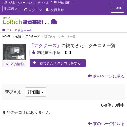
お薦め演劇・ミュージカルのクチコミは、CoRich舞台芸術！
T
menu
T
地域選択
ログイン
会員登録
o
o
g
g
g
g
l
l
バナー広告お申込み
e
e
HOME
公演
アクターズ
観てきた！クチコミ一覧
n
n
a
「
アクターズ
」の観てきた！クチコミ一覧
a
v
i
v
★
0.0
満足度の平均
g
i
a
観てきた！クチコミをする
g
公演情報
t
a
i
t
o
前のページに戻る
n
i
o
並び替え
評価順
n
0-0件 / 0件中
まだクチコミはありません
前のページに戻る