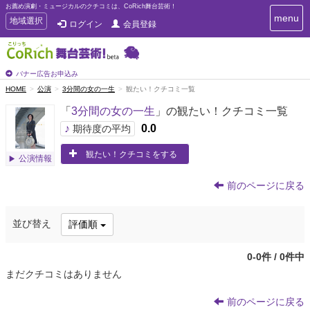
お薦め演劇・ミュージカルのクチコミは、CoRich舞台芸術！
T
menu
T
地域選択
ログイン
会員登録
o
o
g
g
g
g
l
l
バナー広告お申込み
e
e
HOME
公演
3分間の女の一生
観たい！クチコミ一覧
n
n
a
「
3分間の女の一生
」の観たい！クチコミ一覧
a
v
i
v
♪
0.0
期待度の平均
g
i
a
観たい！クチコミをする
g
公演情報
t
a
i
t
o
前のページに戻る
n
i
o
並び替え
評価順
n
0-0件 / 0件中
まだクチコミはありません
前のページに戻る