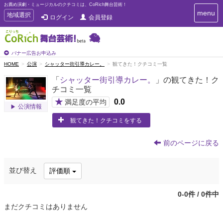
お薦め演劇・ミュージカルのクチコミは、CoRich舞台芸術！
T
menu
T
地域選択
ログイン
会員登録
o
o
g
g
g
g
l
l
バナー広告お申込み
e
e
HOME
公演
シャッター街引導カレー。
観てきた！クチコミ一覧
n
n
a
「
シャッター街引導カレー。
」の観てきた！ク
a
v
チコミ一覧
i
v
g
★
0.0
i
満足度の平均
公演情報
a
g
t
観てきた！クチコミをする
a
i
t
o
n
i
前のページに戻る
o
n
並び替え
評価順
0-0件 / 0件中
まだクチコミはありません