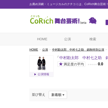
お薦め演劇・ミュージカルのクチコミは、CoRich舞台芸術
HOME
公演
検索
HOME
公演
中村勘太郎 中村七之助 錦秋特別公演
「
中村勘太郎 中村七之助 
★
0.0
満足度の平均
★
★
★
★
★
公演情報
並び替え
新着順