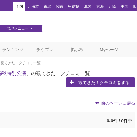
！
全国
北海道
東北
関東
甲信越
北陸
東海
近畿
中国
四
管理メニュー
団体WEBサイト管理
顧客管理
ランキング
チケプレ
掲示板
Myページ
観てきた！クチコミ一覧
錦秋特別公演
」の観てきた！クチコミ一覧
観てきた！クチコミをする
前のページに戻る
0-0件 / 0件中