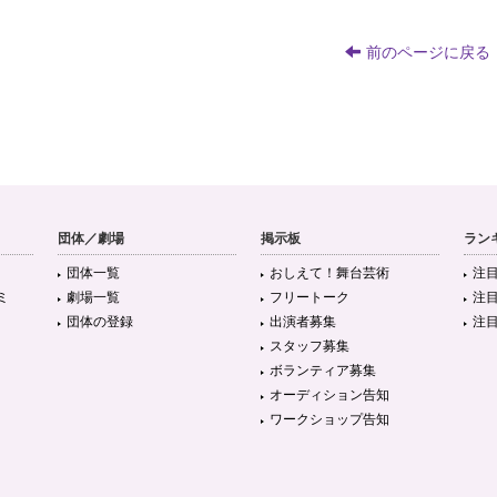
前のページに戻る
団体／劇場
掲示板
ラン
団体一覧
おしえて！舞台芸術
注
ミ
劇場一覧
フリートーク
注
団体の登録
出演者募集
注
スタッフ募集
ボランティア募集
オーディション告知
ワークショップ告知