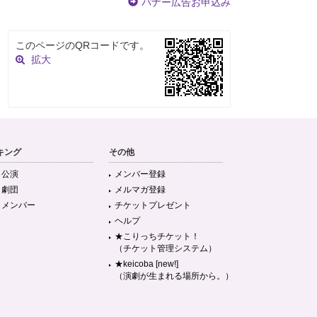
バナー広告お申込み
このページのQRコードです。
拡大
キング
その他
目公演
メンバー登録
目劇団
メルマガ登録
目メンバー
チケットプレゼント
ヘルプ
★こりっちチケット！
（チケット管理システム）
★keicoba [new!]
（演劇が生まれる場所から。）