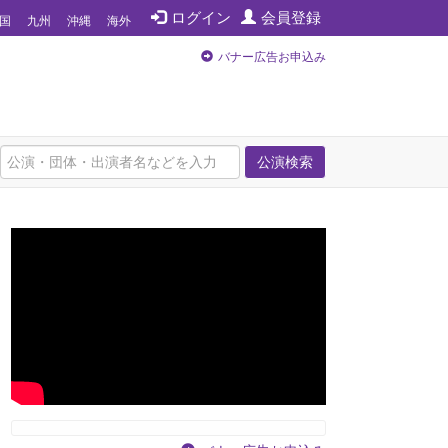
ログイン
会員登録
国
九州
沖縄
海外
バナー広告お申込み
公演検索