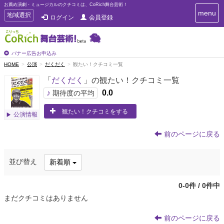
お薦め演劇・ミュージカルのクチコミは、CoRich舞台芸術！
T
menu
T
地域選択
ログイン
会員登録
o
o
g
g
g
g
l
l
バナー広告お申込み
e
e
HOME
公演
だくだく
観たい！クチコミ一覧
n
n
a
「
だくだく
」の観たい！クチコミ一覧
a
v
i
v
♪
0.0
期待度の平均
g
i
a
観たい！クチコミをする
g
公演情報
t
a
i
t
o
前のページに戻る
n
i
o
並び替え
新着順
n
0-0件 / 0件中
まだクチコミはありません
前のページに戻る