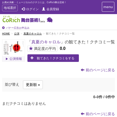
お薦め演劇・ミュージカルのクチコミは、CoRich舞台芸術！
T
menu
T
地域選択
ログイン
会員登録
o
o
g
g
g
g
l
l
バナー広告お申込み
e
e
HOME
公演
真夏のキャロル
観てきた！クチコミ一覧
n
n
a
「
真夏のキャロル
」の観てきた！クチコミ一覧
a
v
i
v
★
0.0
満足度の平均
g
i
a
観てきた！クチコミをする
g
公演情報
t
a
i
t
o
前のページに戻る
n
i
o
並び替え
更新順
n
0-0件 / 0件中
まだクチコミはありません
前のページに戻る