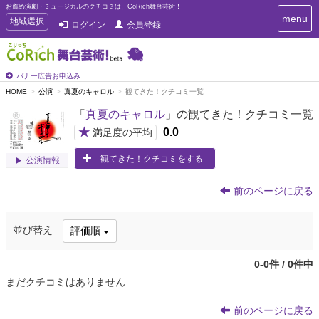
お薦め演劇・ミュージカルのクチコミは、CoRich舞台芸術！
T
menu
T
地域選択
ログイン
会員登録
o
o
g
g
g
g
l
l
バナー広告お申込み
e
e
HOME
公演
真夏のキャロル
観てきた！クチコミ一覧
n
n
a
「
真夏のキャロル
」の観てきた！クチコミ一覧
a
v
i
v
★
0.0
満足度の平均
g
i
a
観てきた！クチコミをする
g
公演情報
t
a
i
t
o
前のページに戻る
n
i
o
並び替え
評価順
n
0-0件 / 0件中
まだクチコミはありません
前のページに戻る