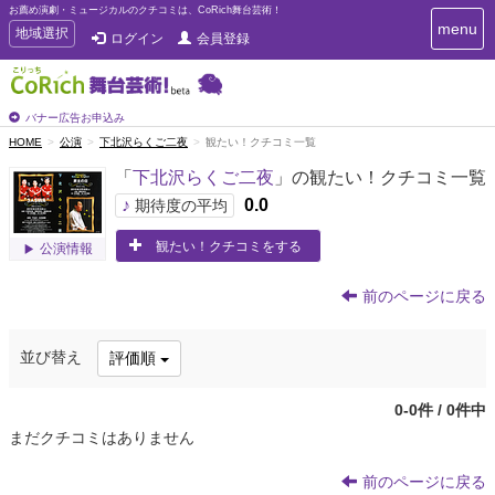
お薦め演劇・ミュージカルのクチコミは、CoRich舞台芸術！
T
menu
T
地域選択
ログイン
会員登録
o
o
g
g
g
g
l
l
バナー広告お申込み
e
e
HOME
公演
下北沢らくご二夜
観たい！クチコミ一覧
n
n
a
「
下北沢らくご二夜
」の観たい！クチコミ一覧
a
v
i
v
♪
0.0
期待度の平均
g
i
a
観たい！クチコミをする
g
公演情報
t
a
i
t
o
前のページに戻る
n
i
o
並び替え
評価順
n
0-0件 / 0件中
まだクチコミはありません
前のページに戻る