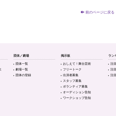
前のページに戻る
団体／劇場
掲示板
ラン
団体一覧
おしえて！舞台芸術
注
ミ
劇場一覧
フリートーク
注
団体の登録
出演者募集
注
スタッフ募集
ボランティア募集
オーディション告知
ワークショップ告知