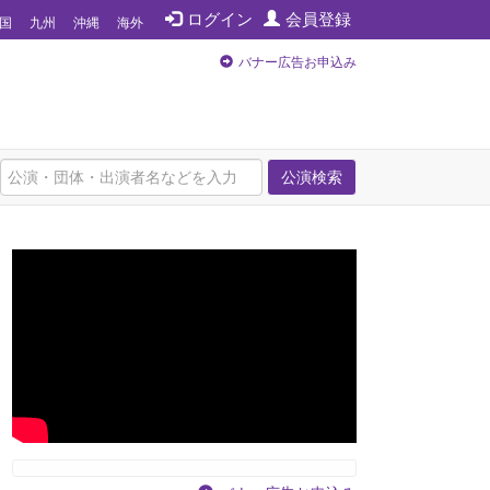
ログイン
会員登録
国
九州
沖縄
海外
バナー広告お申込み
公演検索