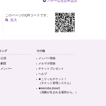
バナー広告お申込み
このページのQRコードです。
拡大
キング
その他
目公演
メンバー登録
目劇団
メルマガ登録
目メンバー
チケットプレゼント
ヘルプ
★こりっちチケット！
（チケット管理システム）
★keicoba [new!]
（演劇が生まれる場所から。）