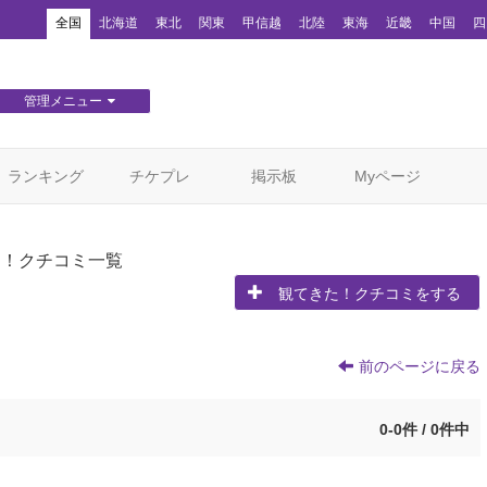
！
全国
北海道
東北
関東
甲信越
北陸
東海
近畿
中国
四
管理メニュー
団体WEBサイト管理
顧客管理
ランキング
チケプレ
掲示板
Myページ
た！クチコミ一覧
観てきた！クチコミをする
前のページに戻る
0-0件 / 0件中