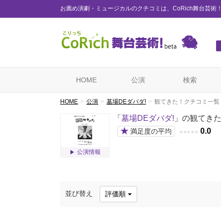
お薦め演劇・ミュージカルのクチコミは、CoRich舞台芸術
HOME
公演
検索
HOME
公演
墓場DEダバダ!
観てきた！クチコミ一覧
「
墓場DEダバダ!
」の観てき
★
0.0
満足度の平均
★
★
★
★
★
公演情報
並び替え
評価順