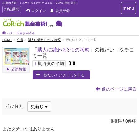
お薦め演劇・ミュージカルのクチコミは、CoRich舞台芸術！
T
menu
T
地域選択
ログイン
会員登録
o
o
g
g
g
g
l
l
バナー広告お申込み
e
e
HOME
公演
隣人に纏わる3つの考察
観たい！クチコミ一覧
n
n
a
「
隣人に纏わる3つの考察
」の観たい！クチコ
a
v
ミ一覧
i
v
g
♪
0.0
i
期待度の平均
a
公演情報
g
t
観たい！クチコミをする
a
i
t
o
n
i
前のページに戻る
o
n
並び替え
更新順
0-0件 / 0件中
まだクチコミはありません