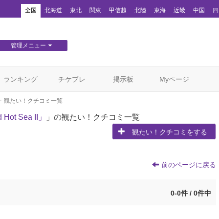
！
全国
北海道
東北
関東
甲信越
北陸
東海
近畿
中国
四
管理メニュー
団体WEBサイト管理
顧客管理
ランキング
チケプレ
掲示板
Myページ
観たい！クチコミ一覧
t Sea II」
」の観たい！クチコミ一覧
観たい！クチコミをする
前のページに戻る
0-0件 / 0件中