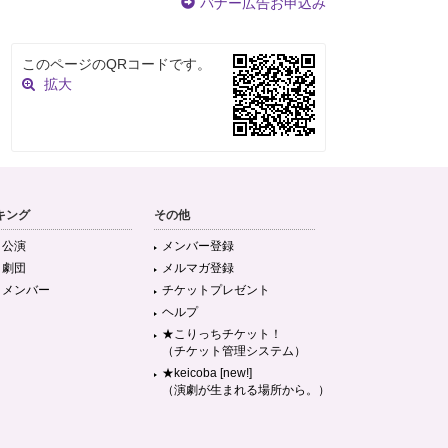
バナー広告お申込み
このページのQRコードです。
拡大
キング
その他
目公演
メンバー登録
目劇団
メルマガ登録
目メンバー
チケットプレゼント
ヘルプ
★こりっちチケット！
（チケット管理システム）
★keicoba [new!]
（演劇が生まれる場所から。）