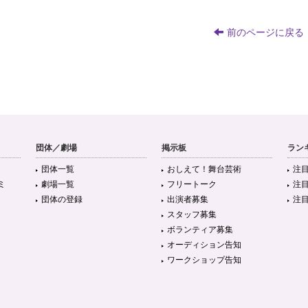
前のページに戻る
団体／劇場
掲示板
ラン
団体一覧
おしえて！舞台芸術
注
ミ
劇場一覧
フリートーク
注
団体の登録
出演者募集
注
スタッフ募集
ボランティア募集
オーディション告知
ワークショップ告知