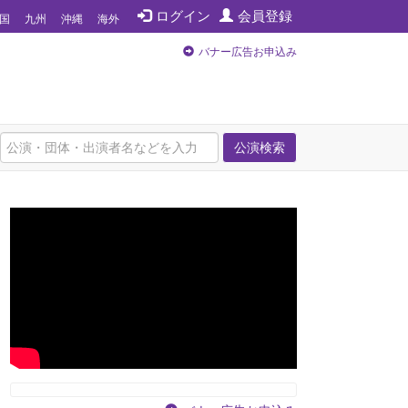
ログイン
会員登録
国
九州
沖縄
海外
バナー広告お申込み
公演検索