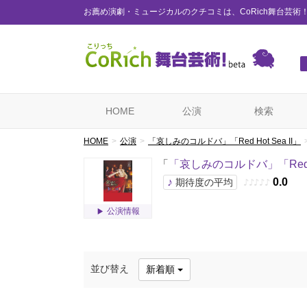
お薦め演劇・ミュージカルのクチコミは、CoRich舞台芸術
HOME
公演
検索
HOME
公演
「哀しみのコルドバ」「Red Hot Sea II」
「
「哀しみのコルドバ」「Red Ho
♪
0.0
期待度の平均
♪
♪
♪
♪
♪
公演情報
並び替え
新着順