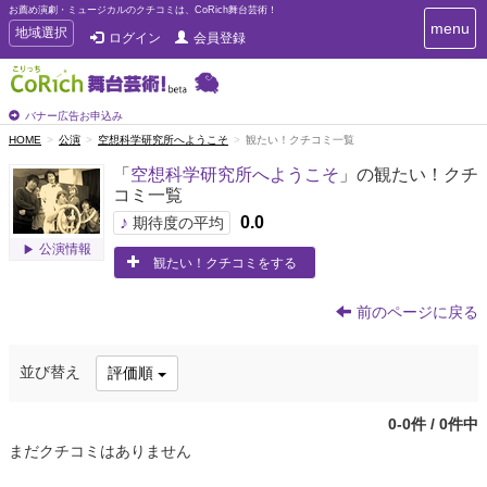
お薦め演劇・ミュージカルのクチコミは、CoRich舞台芸術！
T
menu
T
地域選択
ログイン
会員登録
o
o
g
g
g
g
l
l
バナー広告お申込み
e
e
HOME
公演
空想科学研究所へようこそ
観たい！クチコミ一覧
n
n
a
「
空想科学研究所へようこそ
」の観たい！クチ
a
v
コミ一覧
i
v
g
♪
0.0
i
期待度の平均
a
g
公演情報
t
観たい！クチコミをする
a
i
t
o
n
i
前のページに戻る
o
n
並び替え
評価順
0-0件 / 0件中
まだクチコミはありません