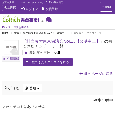
お薦め演劇・ミュージカルのクチコミは、CoRich舞台芸術！
T
menu
T
地域選択
ログイン
会員登録
o
o
g
g
g
g
l
l
バナー広告お申込み
e
e
HOME
公演
桂文珍大東京独演会 vol.13【公演中止】
観てきた！クチコミ一覧
n
n
a
「
桂文珍大東京独演会 vol.13【公演中止】
」の観
a
v
てきた！クチコミ一覧
i
v
g
★
0.0
i
満足度の平均
a
g
公演情報
t
観てきた！クチコミをする
a
i
t
o
n
i
前のページに戻る
o
n
並び替え
新着順
0-0件 / 0件中
まだクチコミはありません