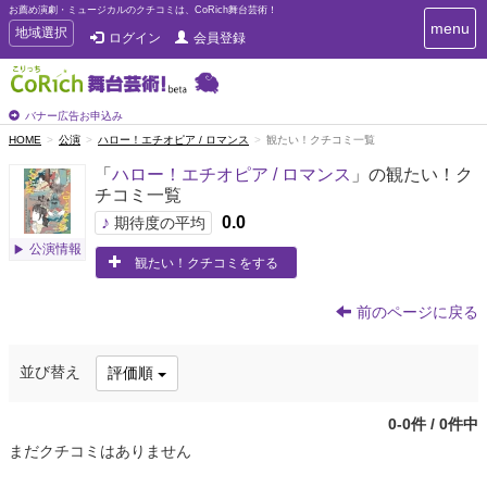
お薦め演劇・ミュージカルのクチコミは、CoRich舞台芸術！
T
menu
T
地域選択
ログイン
会員登録
o
o
g
g
g
g
l
l
バナー広告お申込み
e
e
HOME
公演
ハロー！エチオピア / ロマンス
観たい！クチコミ一覧
n
n
a
「
ハロー！エチオピア / ロマンス
」の観たい！ク
a
v
チコミ一覧
i
v
g
♪
0.0
i
期待度の平均
a
g
公演情報
t
観たい！クチコミをする
a
i
t
o
n
i
前のページに戻る
o
n
並び替え
評価順
0-0件 / 0件中
まだクチコミはありません