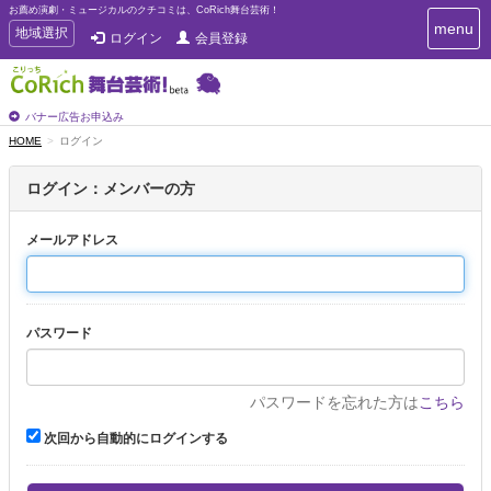
お薦め演劇・ミュージカルのクチコミは、CoRich舞台芸術！
T
menu
T
地域選択
ログイン
会員登録
o
o
g
g
g
g
l
l
バナー広告お申込み
e
e
HOME
ログイン
n
n
a
a
v
ログイン：メンバーの方
i
v
g
i
a
メールアドレス
g
t
a
i
t
o
n
i
パスワード
o
n
パスワードを忘れた方は
こちら
次回から自動的にログインする