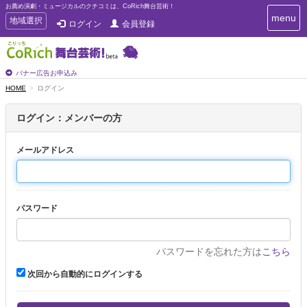
お薦め演劇・ミュージカルのクチコミは、CoRich舞台芸術！
T
menu
T
地域選択
ログイン
会員登録
o
o
g
g
g
g
l
l
バナー広告お申込み
e
e
HOME
ログイン
n
n
a
a
v
ログイン：メンバーの方
i
v
g
i
a
メールアドレス
g
t
a
i
t
o
n
i
パスワード
o
n
パスワードを忘れた方は
こちら
次回から自動的にログインする