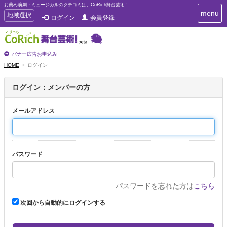
お薦め演劇・ミュージカルのクチコミは、CoRich舞台芸術！
T
menu
T
地域選択
ログイン
会員登録
o
o
g
g
g
g
l
l
バナー広告お申込み
e
e
HOME
ログイン
n
n
a
a
v
ログイン：メンバーの方
i
v
g
i
a
メールアドレス
g
t
a
i
t
o
n
i
パスワード
o
n
パスワードを忘れた方は
こちら
次回から自動的にログインする