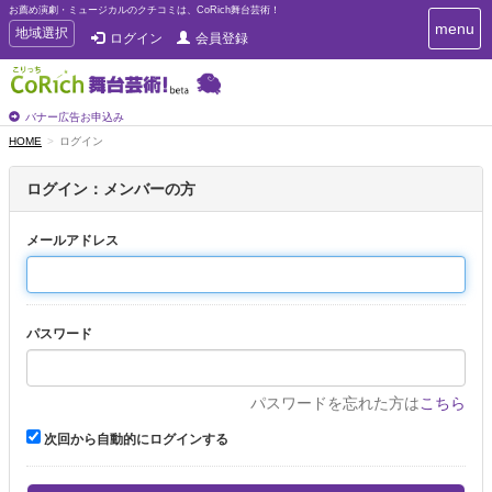
お薦め演劇・ミュージカルのクチコミは、CoRich舞台芸術！
T
menu
T
地域選択
ログイン
会員登録
o
o
g
g
g
g
l
l
バナー広告お申込み
e
e
HOME
ログイン
n
n
a
a
v
ログイン：メンバーの方
i
v
g
i
a
メールアドレス
g
t
a
i
t
o
n
i
パスワード
o
n
パスワードを忘れた方は
こちら
次回から自動的にログインする