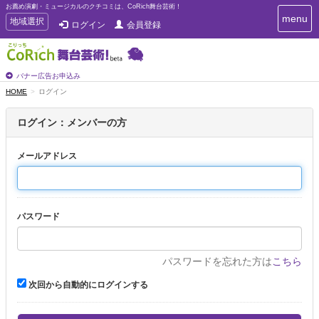
お薦め演劇・ミュージカルのクチコミは、CoRich舞台芸術！
T
menu
T
地域選択
ログイン
会員登録
o
o
g
g
g
g
l
l
バナー広告お申込み
e
e
HOME
ログイン
n
n
a
a
v
ログイン：メンバーの方
i
v
g
i
a
メールアドレス
g
t
a
i
t
o
n
i
パスワード
o
n
パスワードを忘れた方は
こちら
次回から自動的にログインする