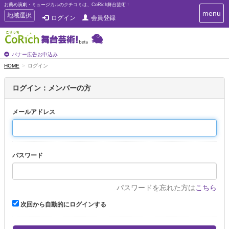
お薦め演劇・ミュージカルのクチコミは、CoRich舞台芸術！
T
menu
T
地域選択
ログイン
会員登録
o
o
g
g
g
g
l
l
バナー広告お申込み
e
e
HOME
ログイン
n
n
a
a
v
ログイン：メンバーの方
i
v
g
i
a
メールアドレス
g
t
a
i
t
o
n
i
パスワード
o
n
パスワードを忘れた方は
こちら
次回から自動的にログインする