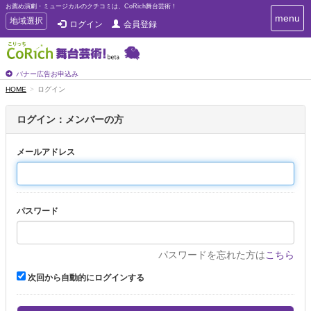
お薦め演劇・ミュージカルのクチコミは、CoRich舞台芸術！
T
menu
T
地域選択
ログイン
会員登録
o
o
g
g
g
g
l
l
バナー広告お申込み
e
e
HOME
ログイン
n
n
a
a
v
ログイン：メンバーの方
i
v
g
i
a
メールアドレス
g
t
a
i
t
o
n
i
パスワード
o
n
パスワードを忘れた方は
こちら
次回から自動的にログインする