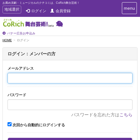
お薦め演劇・ミュージカルのクチコミは、CoRich舞台芸術！
T
menu
T
地域選択
ログイン
会員登録
o
o
g
g
g
g
l
l
バナー広告お申込み
e
e
HOME
ログイン
n
n
a
a
v
ログイン：メンバーの方
i
v
g
i
a
メールアドレス
g
t
a
i
t
o
n
i
パスワード
o
n
パスワードを忘れた方は
こちら
次回から自動的にログインする