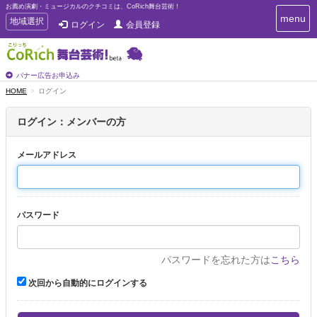
お薦め演劇・ミュージカルのクチコミは、CoRich舞台芸術！
T
menu
T
地域選択
ログイン
会員登録
o
o
g
g
g
g
l
l
バナー広告お申込み
e
e
HOME
ログイン
n
n
a
a
v
ログイン：メンバーの方
i
v
g
i
a
メールアドレス
g
t
a
i
t
o
n
i
パスワード
o
n
パスワードを忘れた方は
こちら
次回から自動的にログインする