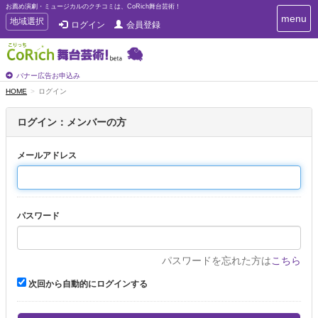
お薦め演劇・ミュージカルのクチコミは、CoRich舞台芸術！
T
menu
T
地域選択
ログイン
会員登録
o
o
g
g
g
g
l
l
バナー広告お申込み
e
e
HOME
ログイン
n
n
a
a
v
ログイン：メンバーの方
i
v
g
i
a
メールアドレス
g
t
a
i
t
o
n
i
パスワード
o
n
パスワードを忘れた方は
こちら
次回から自動的にログインする