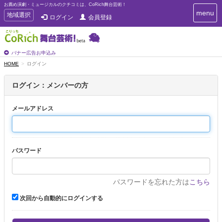
お薦め演劇・ミュージカルのクチコミは、CoRich舞台芸術！
T
menu
T
地域選択
ログイン
会員登録
o
o
g
g
g
g
l
l
バナー広告お申込み
e
e
HOME
ログイン
n
n
a
a
v
ログイン：メンバーの方
i
v
g
i
a
メールアドレス
g
t
a
i
t
o
n
i
パスワード
o
n
パスワードを忘れた方は
こちら
次回から自動的にログインする