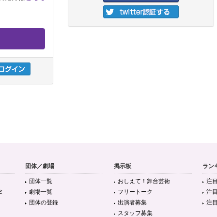
団体／劇場
掲示板
ラン
団体一覧
おしえて！舞台芸術
注
ミ
劇場一覧
フリートーク
注
団体の登録
出演者募集
注
スタッフ募集