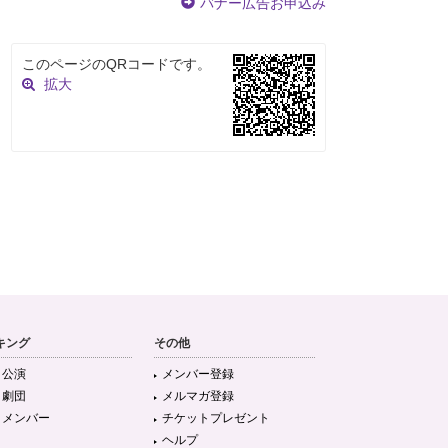
バナー広告お申込み
このページのQRコードです。
拡大
キング
その他
目公演
メンバー登録
目劇団
メルマガ登録
目メンバー
チケットプレゼント
ヘルプ