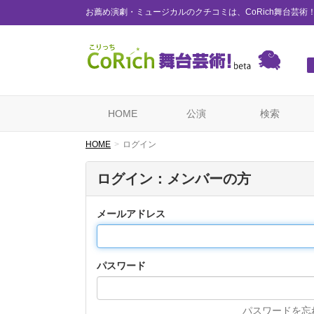
お薦め演劇・ミュージカルのクチコミは、CoRich舞台芸術
HOME
公演
検索
HOME
ログイン
ログイン：メンバーの方
メールアドレス
パスワード
パスワードを忘