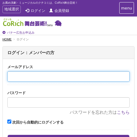
お薦め演劇・ミュージカルのクチコミは、CoRich舞台芸術！
T
menu
T
地域選択
ログイン
会員登録
o
o
g
g
g
g
l
l
バナー広告お申込み
e
e
HOME
ログイン
n
n
a
a
v
ログイン：メンバーの方
i
v
g
i
a
メールアドレス
g
t
a
i
t
o
n
i
パスワード
o
n
パスワードを忘れた方は
こちら
次回から自動的にログインする