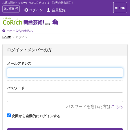
お薦め演劇・ミュージカルのクチコミは、CoRich舞台芸術！
T
menu
T
地域選択
ログイン
会員登録
o
o
g
g
g
g
l
l
バナー広告お申込み
e
e
HOME
ログイン
n
n
a
a
v
ログイン：メンバーの方
i
v
g
i
a
メールアドレス
g
t
a
i
t
o
n
i
パスワード
o
n
パスワードを忘れた方は
こちら
次回から自動的にログインする